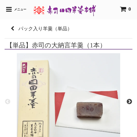
0
メニュー
パック入り羊羹（単品）
【単品】赤司の大納言羊羹（1本）