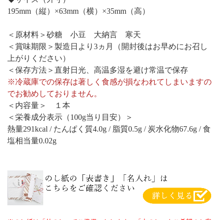
195mm（縦）×63mm（横）×35mm（高）
＜原材料＞砂糖 小豆 大納言 寒天
＜賞味期限＞製造日より3ヵ月（開封後はお早めにお召し
上がりください）
＜保存方法＞直射日光、高温多湿を避け常温で保存
※冷蔵庫での保存は著しく食感が損なわれてしまいますの
でお勧めしておりません。
＜内容量＞ １本
＜栄養成分表示（100g当り目安）＞
熱量291kcal / たんぱく質4.0g / 脂質0.5g / 炭水化物67.6g / 食
塩相当量0.02g