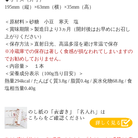
195mm（縦）×63mm（横）×35mm（高）
＜原材料＞砂糖 小豆 寒天 塩
＜賞味期限＞製造日より3ヵ月（開封後はお早めにお召し
上がりください）
＜保存方法＞直射日光、高温多湿を避け常温で保存
※冷蔵庫での保存は著しく食感が損なわれてしまいますの
でお勧めしておりません。
＜内容量＞ １本
＜栄養成分表示（100g当り目安）＞
熱量294kcal / たんぱく質3.8g / 脂質0.4g / 炭水化物68.8g / 食
塩相当量0.40g